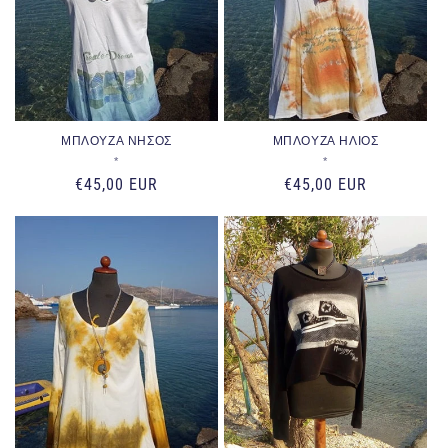
ΜΠΛΟΥΖΑ ΝΗΣΟΣ
ΜΠΛΟΥΖΑ ΗΛΙΟΣ
Προμηθευτής:
Προμηθευτής:
*
*
Κανονική
€45,00 EUR
Κανονική
€45,00 EUR
τιμή
τιμή