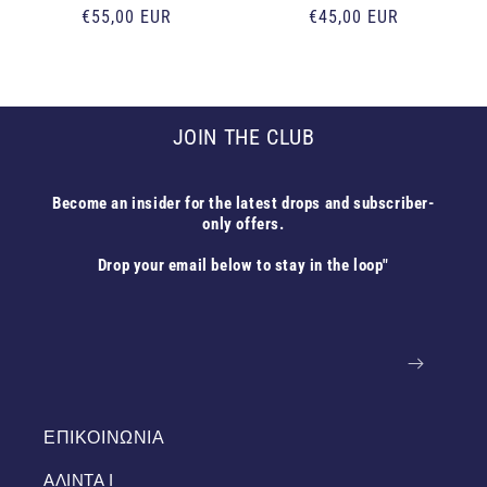
Κανονική
€55,00 EUR
Κανονική
€45,00 EUR
τιμή
τιμή
JOIN THE CLUB
Become an insider for the latest drops and subscriber-
only offers.
Drop your email below to stay in the loop"
Email
ΕΠΙΚΟΙΝΩΝΙΑ
ΑΛΙΝΤΑ Ι