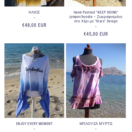
ΗΛΙΟΣ
Hand-Painted "KEEP GOING"
jumper/hoodie – Ζωγραφισμένο
Προμηθευτής:
*
στο Χέρι με "Stars" Design
Κανονική
€48,00 EUR
Προμηθευτής:
*
τιμή
Κανονική
€45,00 EUR
τιμή
ENJOY EVERY MOMENT
ΜΠΛΟΥΖΑ ΜΥΡΤΩ
Προμηθευτής:
Προμηθευτής:
*
*