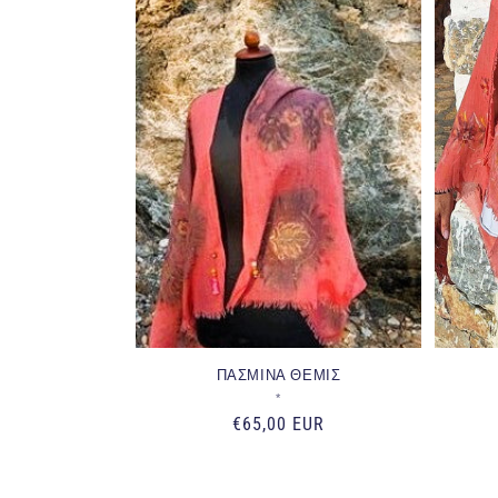
ΠΑΣΜΙΝΑ ΘΕΜΙΣ
Προμηθευτής:
*
Κανονική
€65,00 EUR
τιμή