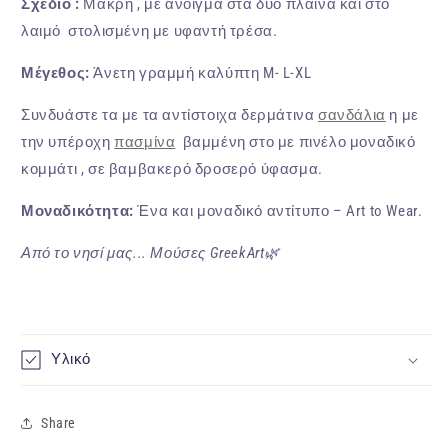
Σχέδιο :
Μακρή , με άνοιγμα στα δυο πλαινά και στο
λαιμό στολισμένη με υφαντή τρέσα.
Μέγεθος:
Άνετη γραμμή καλύπτη M- L-XL
Συνδυάστε τα με τα αντίστοιχα δερμάτινα
σανδάλια
η με
την υπέροχη
πασμίνα
βαμμένη στο με πινέλο μοναδικό
κομμάτι , σε βαμβακερό δροσερό ύφασμα.
Μοναδικότητα:
Ένα και μοναδικό αντίτυπο – Art to Wear.
Από το νησί μας... Μούσες GreekArt🌿
Υλικό
Share