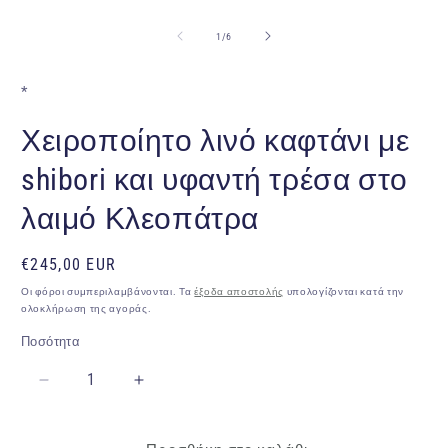
Ά
μ
2
από
1
/
6
σ
β
π
*
Χειροποίητο λινό καφτάνι με
shibori και υφαντή τρέσα στο
λαιμό Κλεοπάτρα
Κανονική
€245,00 EUR
τιμή
Οι φόροι συμπεριλαμβάνονται. Τα
έξοδα αποστολής
υπολογίζονται κατά την
ολοκλήρωση της αγοράς.
Ποσότητα
Ποσότητα
Μείωση
Αύξηση
ποσότητας
ποσότητας
για
για