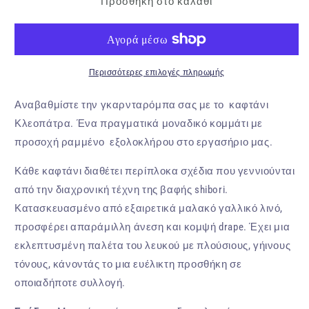
Προσθήκη στο καλάθι
Χειροποίητο
Χειροποίητο
λινό
λινό
καφτάνι
καφτάνι
με
με
shibori
shibori
και
Περισσότερες επιλογές πληρωμής
και
υφαντή
υφαντή
τρέσα
τρέσα
Αναβαθμίστε την γκαρνταρόμπα σας με το καφτάνι
στο
στο
Κλεοπάτρα. Ένα πραγματικά μοναδικό κομμάτι με
λαιμό
λαιμό
προσοχή ραμμένο εξολοκλήρου στο εργασήριο μας.
Κλεοπάτρα
Κλεοπάτρα
Κάθε καφτάνι διαθέτει περίπλοκα σχέδια που γεννιούνται
από την διαχρονική τέχνη της βαφής shibori.
Κατασκευασμένο από εξαιρετικά μαλακό γαλλικό λινό,
προσφέρει απαράμιλλη άνεση και κομψή drape. Έχει μια
εκλεπτυσμένη παλέτα του λευκού με πλούσιους, γήινους
τόνους, κάνοντάς το μια ευέλικτη προσθήκη σε
οποιαδήποτε συλλογή.